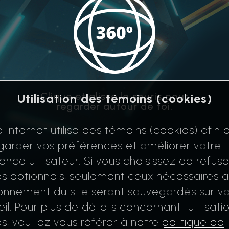
Clique et glisse la souris pour
Utilisation des témoins (cookies)
regarder autour de toi.
e Internet utilise des témoins (cookies) afin 
arder vos préférences et améliorer votre
ence utilisateur. Si vous choisissez de refuse
s optionnels, seulement ceux nécessaires 
onnement du site seront sauvegardés sur vo
il. Pour plus de détails concernant l'utilisati
s, veuillez vous référer à notre
politique de