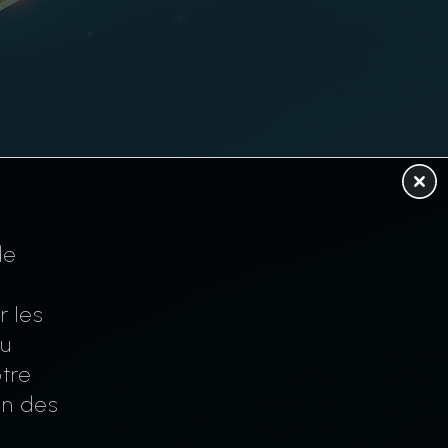
de
r les
au
tre
on des