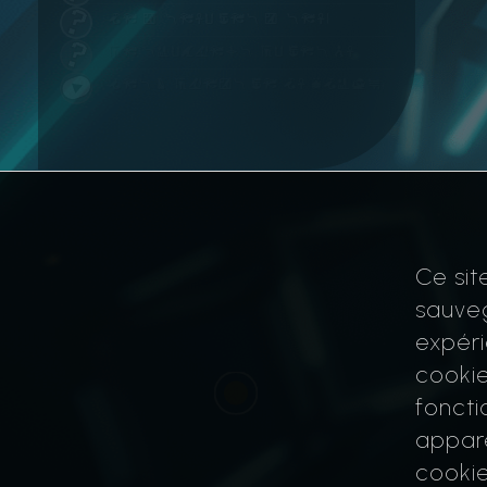
Le réseau des réseaux
Te souviens-tu des haches?
Les métiers de la Blockchain
Ce sit
sauveg
expéri
cookie
foncti
appare
cookie