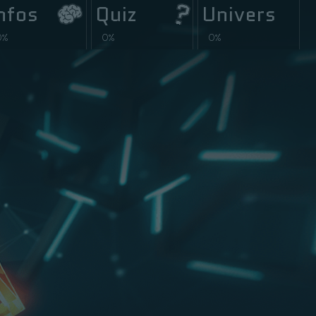
nfos
Quiz
Univers
0%
0%
0%
28
0/28
0/70