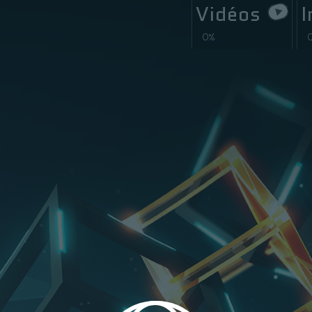
Vidéos
I
0%
0/14
0/
s chaînes de blocs