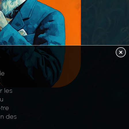
de
r les
au
tre
on des