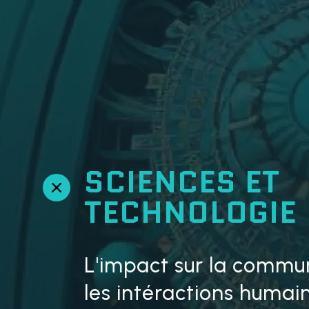
SCIENCES ET
R
TECHNOLOGIE
e
t
o
u
L'impact sur la commun
r
e
les intéractions humai
n