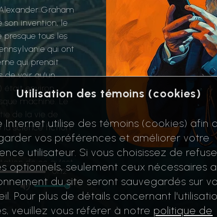
, Alexander Graham
 son invention, le
e presque tous les
Pennsylvanie qui ont
rne qui prenait
s de voir qu'un
) était environ
Utilisation des témoins (cookies)
esque machine. Le
tie de la vie de
e Internet utilise des témoins (cookies) afin 
e la science fiction
arder vos préférences et améliorer votre
ence utilisateur. Si vous choisissez de refuse
ntation de ce qu'est
s optionnels, seulement ceux nécessaires 
01:12
ce au service de
onnement du site seront sauvegardés sur vo
 d'informations au
il. Pour plus de détails concernant l'utilisati
niquer avec des
s, veuillez vous référer à notre
politique de
 fait partie de nos