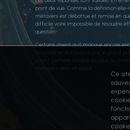
Les deux réponses sont valides! En effe
a
point de vue. Comme la définition ell
r
métavers est débattue et remise en ques
r
difficile voire impossible de résoudre 
i
question.
è
r
Certains disent qu’il manque encore 
e
structure et d’utilisation par le grand pub
voient certains médias sociaux ou l’in
métavers déjà en place.
Ce sit
sauveg
expéri
cookie
foncti
appare
cookie