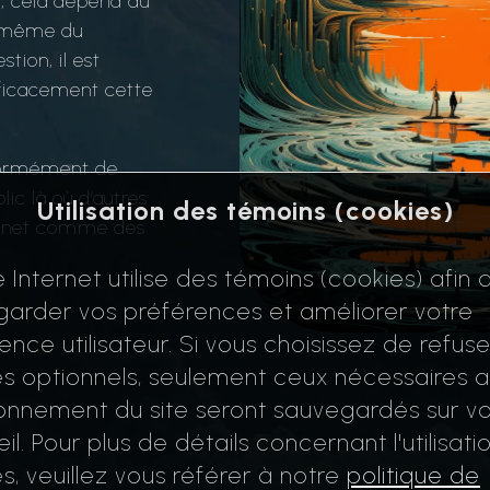
t, cela dépend du
e-même du
tion, il est
efficacement cette
énormément de
lic là où d’autres
Utilisation des témoins (cookies)
ternet comme des
e Internet utilise des témoins (cookies) afin 
arder vos préférences et améliorer votre
ence utilisateur. Si vous choisissez de refuse
s optionnels, seulement ceux nécessaires 
onnement du site seront sauvegardés sur vo
il. Pour plus de détails concernant l'utilisati
s, veuillez vous référer à notre
politique de