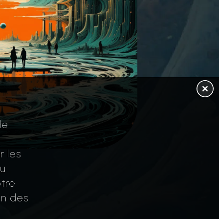
de
r les
au
tre
on des