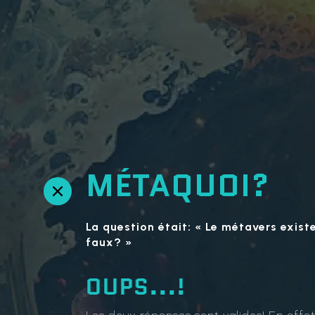
MÉTAQUOI?
R
e
t
La question était: « Le métavers existe
o
faux? »
u
r
OUPS...!
e
n