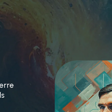
erre
ds