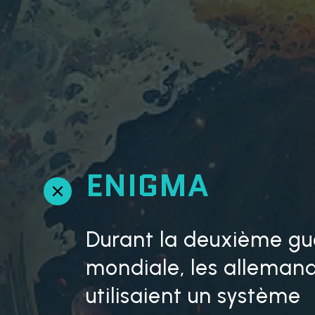
ENIGMA
R
e
t
Durant la deuxième gu
o
u
mondiale, les alleman
r
utilisaient un système
e
n