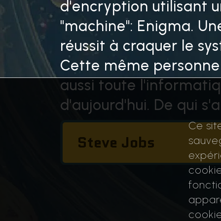
d'encryption utilisant 
a
r
"machine": Enigma. Un
r
réussit à craquer le sy
i
è
Cette même personne 
r
aussi toute l'informati
e
d'aujourd'hui. De qui s'a
Ce sit
Steve Jobs
sauveg
expéri
cookie
foncti
Winston Churchill
appare
cookie