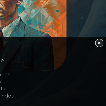
de
r les
au
tre
on des