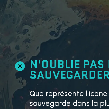
N'OUBLIE PAS
R
SAUVEGARDER
e
t
o
u
Que représente l'icône
r
e
sauvegarde dans la pl
n