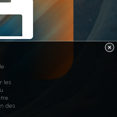
de
r les
au
tre
on des