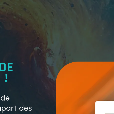
 DE
 !
 de
upart des