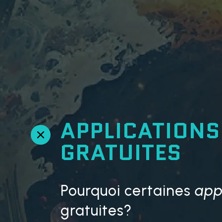
APPLICATIONS
R
GRATUITES
e
t
o
u
Pourquoi certaines
app
r
e
gratuites?
n