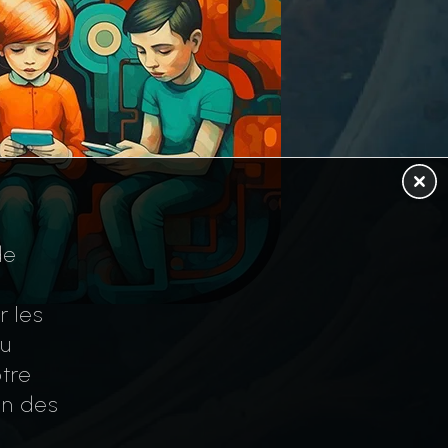
de
r les
au
tre
on des